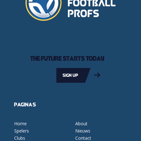
The future starts today
Sign up
Pagina's
Home
About
Spelers
Nieuws
Clubs
Contact