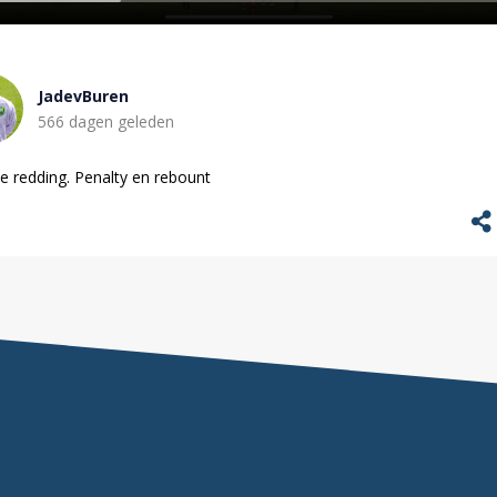
JadevBuren
566 dagen geleden
e redding. Penalty en rebount