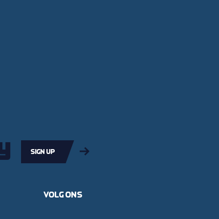
y
Sign up
Volg ons