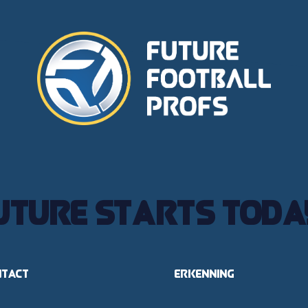
uture starts toda
ntact
Erkenning