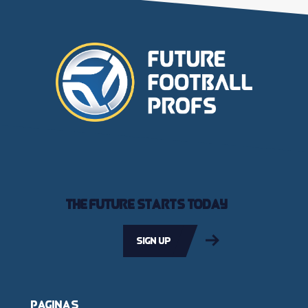
The future starts today
Sign up
Pagina's