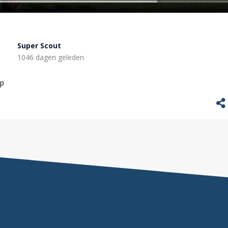
Super Scout
1046 dagen geleden
ap