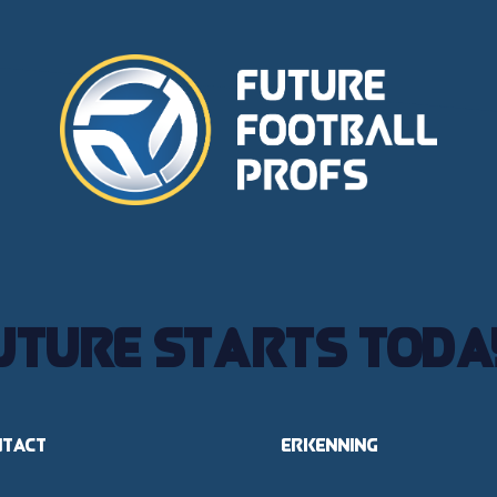
uture starts toda
ntact
Erkenning