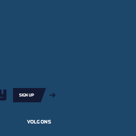
y
Sign up
Volg ons