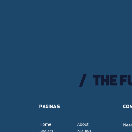
The f
Pagina's
Co
Home
About
Neem
Spelers
Nieuws