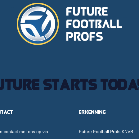
uture starts toda
ntact
Erkenning
 contact met ons op via
Future Football Profs KNVB