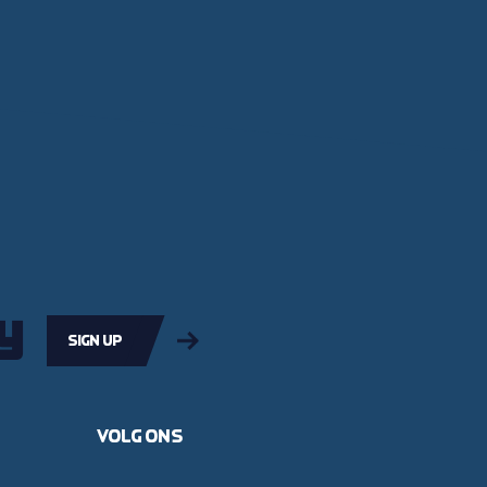
y
Sign up
Volg ons