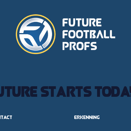
uture starts toda
ntact
Erkenning