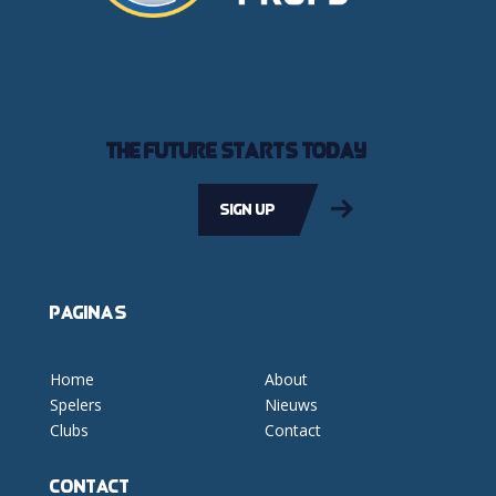
The future starts today
Sign up
Pagina's
Home
About
Spelers
Nieuws
Clubs
Contact
Contact