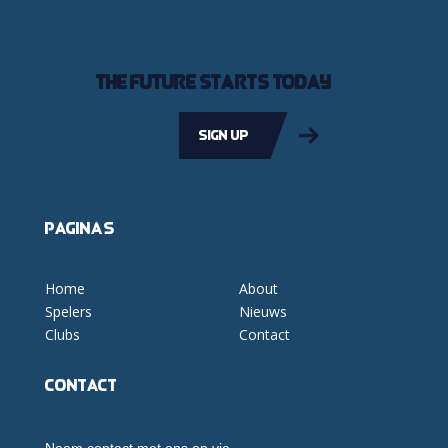
The future starts today
Sign up
Pagina's
Home
About
Spelers
Nieuws
Clubs
Contact
Contact