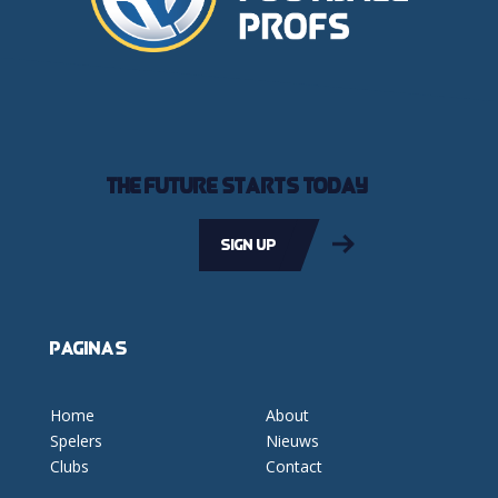
The future starts today
Sign up
Pagina's
Home
About
Spelers
Nieuws
Clubs
Contact