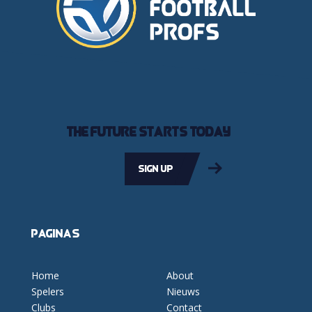
The future starts today
Sign up
Pagina's
Home
About
Spelers
Nieuws
Clubs
Contact