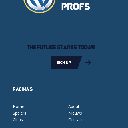
The future starts today
Sign up
Pagina's
Home
About
Spelers
Nieuws
Clubs
Contact