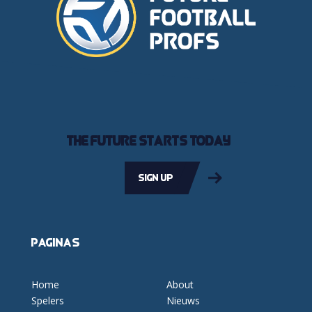
The future starts today
Sign up
Pagina's
Home
About
Spelers
Nieuws