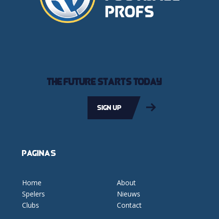
The future starts today
Sign up
Pagina's
Home
About
Spelers
Nieuws
Clubs
Contact