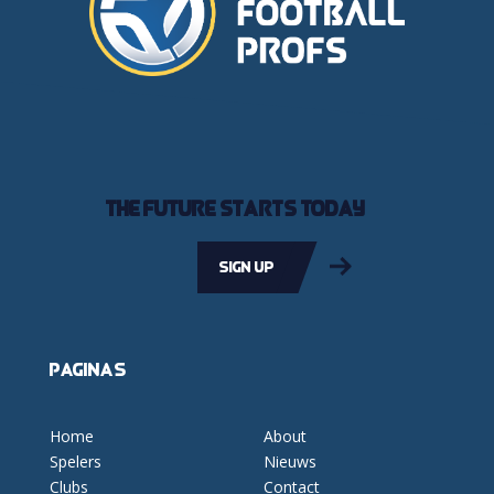
The future starts today
Sign up
Pagina's
Home
About
Spelers
Nieuws
Clubs
Contact