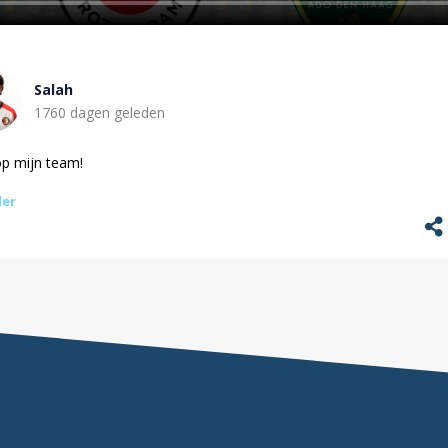
Salah
1760 dagen geleden
op mijn team!
ler