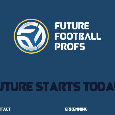
uture starts toda
ntact
Erkenning