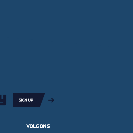
y
Sign up
Volg ons