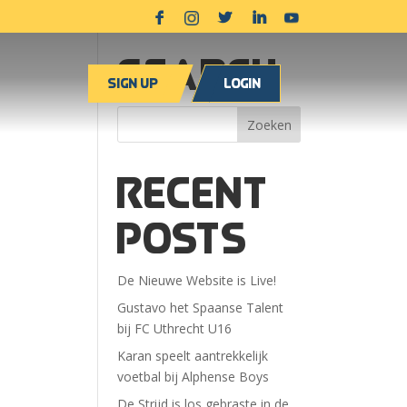
Search
Sign up
Login
Recent
Posts
De Nieuwe Website is Live!
Gustavo het Spaanse Talent
bij FC Uthrecht U16
Karan speelt aantrekkelijk
voetbal bij Alphense Boys
De Strijd is los gebraste in de