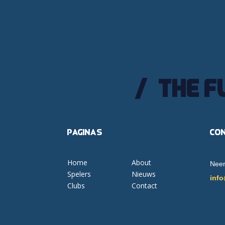
The f
Pagina's
Co
Home
About
Neem
Spelers
Nieuws
info
Clubs
Contact