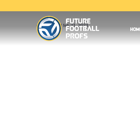
door
Martin
|
feb 21, 2023
Hom