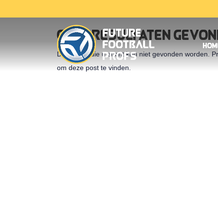
Geen Resultaten Gevo
Hom
De pagina die u zocht kon niet gevonden worden. Pr
om deze post te vinden.