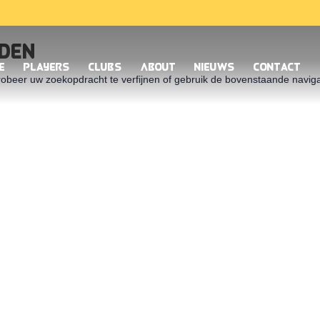
nden
e
Players
Clubs
About
Nieuws
Contact
obeer uw zoekopdracht te verfijnen of gebruik de bovenstaande naviga