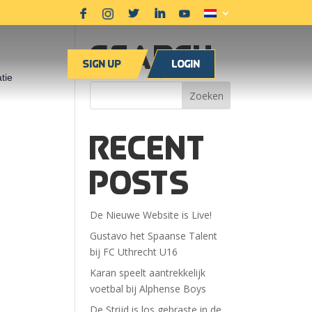
Search
Sign up
Login
tie
Recent
Posts
De Nieuwe Website is Live!
Gustavo het Spaanse Talent
bij FC Uthrecht U16
Karan speelt aantrekkelijk
voetbal bij Alphense Boys
De Strijd is los gebraste in de