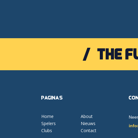
The f
Pagina's
Co
Home
About
Neem
Spelers
Nieuws
info
Clubs
Contact