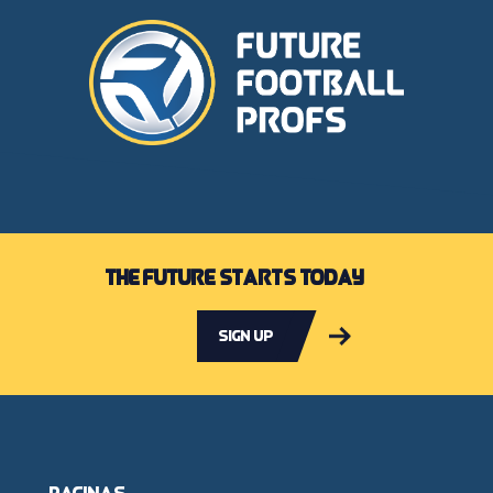
The future starts today
Sign up
Pagina's