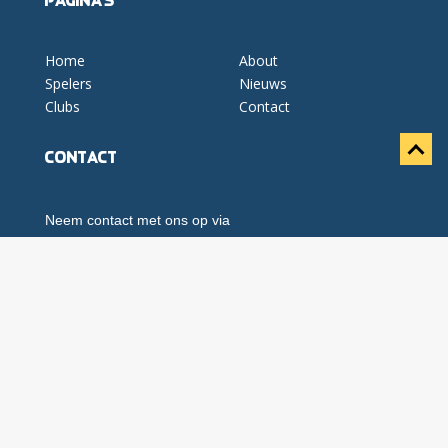
Home
About
Spelers
Nieuws
Clubs
Contact
Contact
Neem contact met ons op via
info@futurefootballprofs.nl
Erkenning
Future Football Profs KNVB Geregistreerd Intermediary
en Journalist van de Vrije Pers Organisatie.
Volg ons